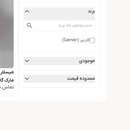
برند
گارنیر (Garnier)
موجودی
میسلار 
محدوده قیمت
تماس ب
400