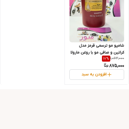
شامپو مو ترسمی قرمز مدل
کراتین و صافی مو با روغن مارولا
1,063,000
17
%
حجم 400 میل
875,000
افزودن به سبد