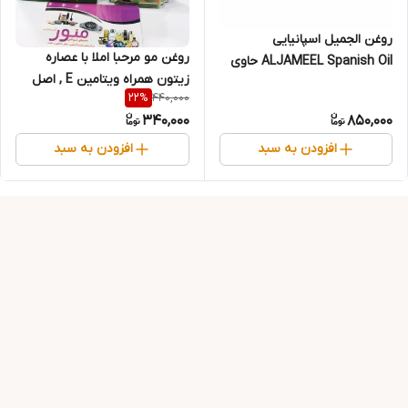
روغن الجمیل اسپانیایی
روغن مو مرحبا املا با عصاره
ALJAMEEL Spanish Oil حاوی
زیتون همراه ویتامین E , اصل
روغن زیتون
440,000
22
%
هندی , حجم 160 میل
340,000
850,000
افزودن به سبد
افزودن به سبد