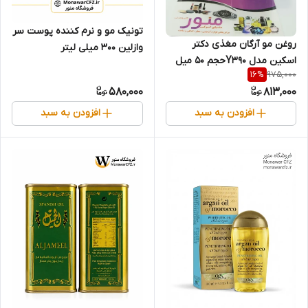
تونیک مو و نرم کننده پوست سر
روغن مو آرگان مغذی دکتر
وازلین ۳۰۰ میلی لیتر
اسکین مدل Y390حجم 50 میل
975,000
16
%
580,000
813,000
افزودن به سبد
افزودن به سبد