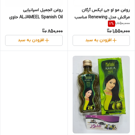
روغن الجمیل اسپانیایی
روغن مو او جی ایکس آرگان
ALJAMEEL Spanish Oil حاوی
مراکش مدل Renewing مناسب
1,750,000
11
%
روغن زیتون
انواع مو 100 ml
850,000
1,550,000
افزودن به سبد
افزودن به سبد