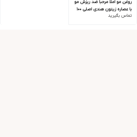
روغن مو املا مرحبا ضد ریزش مو
با عصاره زیتون هندی اصلی 100
تماس بگیرید
میل