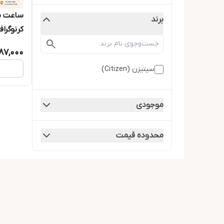
ساعت س
برند
کرنوگرا
987,000
سیتیزن (Citizen)
موجودی
محدوده قیمت