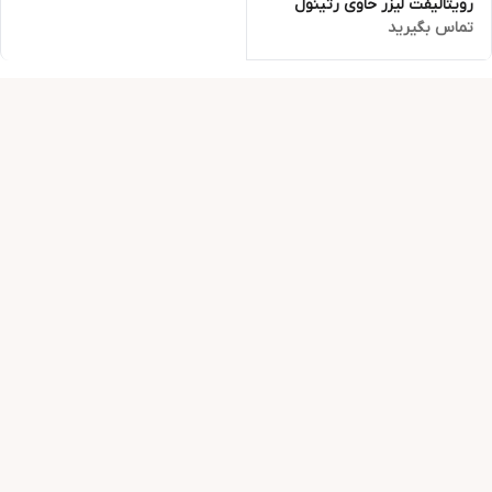
رویتالیفت لیزر حاوی رتینول
تماس بگیرید
لورال اصل فرانسه حجم ۳۰ میل