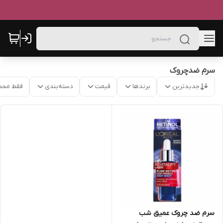
سرم ضدچروک
جدیدترین
برندها
قیمت
دسته‌بندی
فقط محص
سرم ضد چروک عمیق شب