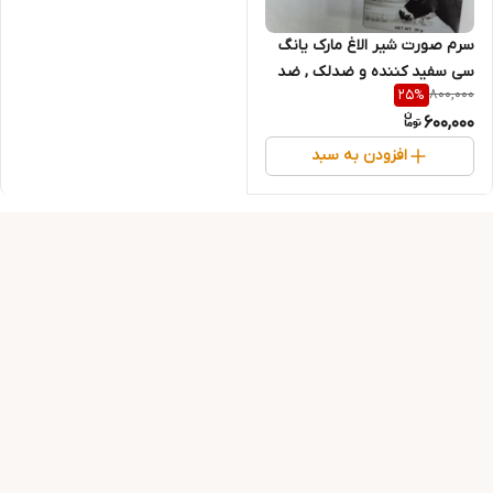
سرم صورت شیر الاغ مارک یانگ
سی سفید کننده و ضدلک , ضد
800,000
25
%
چروک , انواع ویتامین A , B1 , B2 ,
600,000
C , E با حجم 30 گرم
افزودن به سبد