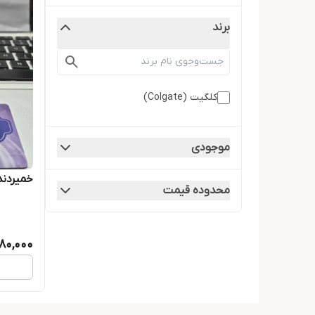
برند
کلگیت (Colgate)
موجودی
خمیردن
محدوده قیمت
180,000