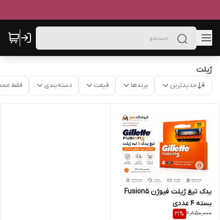
ژیلت
جدیدترین
برندها
قیمت
دسته‌بندی
فقط محص
یدک تیغ ژیلت فیوژن Fusion5
بسته 4 عددی
2,850,000
21
%