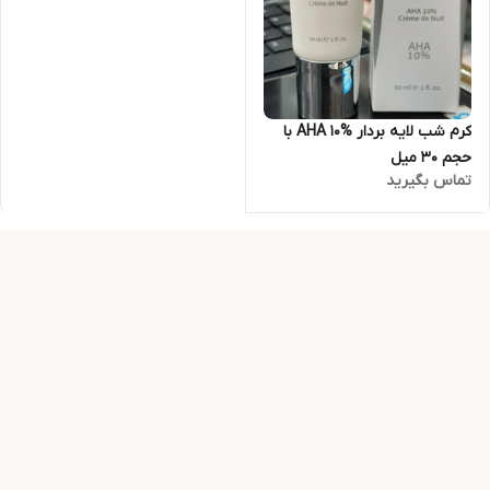
کرم شب لایه بردار AHA 10% با
حجم 30 میل
تماس بگیرید