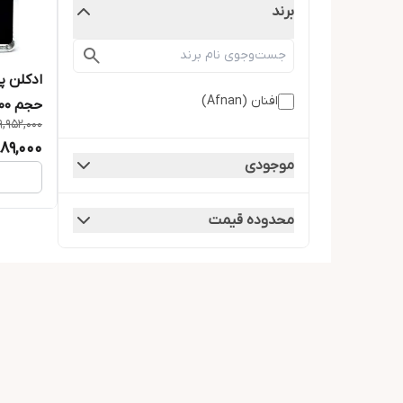
برند
افنان (Afnan)
حجم 200 میل
9,952,000
889,000
موجودی
محدوده قیمت