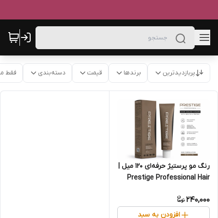
پربازدیدترین
برندها
قیمت
دسته‌بندی
فقط م
رنگ مو پرستیژ حرفه‌ای 120 میل |
Prestige Professional Hair
Color
240,000
افزودن به سبد