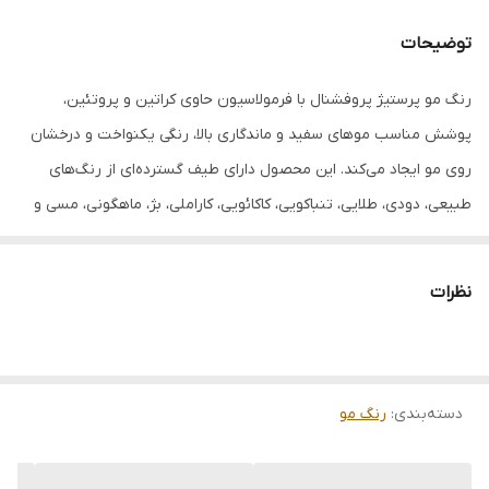
حاوی
کراتین + پروتئین + روغن آرگان + روغن
مورینگا + روغن ماکادمیا
توضیحات
کامل
پوشش سفیدی
رنگ مو پرستیژ پروفشنال با فرمولاسیون حاوی کراتین و پروتئین،
پوشش مناسب موهای سفید و ماندگاری بالا، رنگی یکنواخت و درخشان
مناسب
استفاده خانگی و سالنی
روی مو ایجاد می‌کند. این محصول دارای طیف گسترده‌ای از رنگ‌های
طبیعی، دودی، طلایی، تنباکویی، کاکائویی، کاراملی، بژ، ماهگونی، مسی و
سایر تناژهای حرفه‌ای است.
نظرات
ویژگی‌ها:
• حاوی کراتین و پروتئین
• پوشش مناسب موهای سفید
دسته‌بندی
• ماندگاری بالا
:
رنگ مو
• درخشندگی و نرمی مو
• مناسب استفاده حرفه‌ای و خانگی