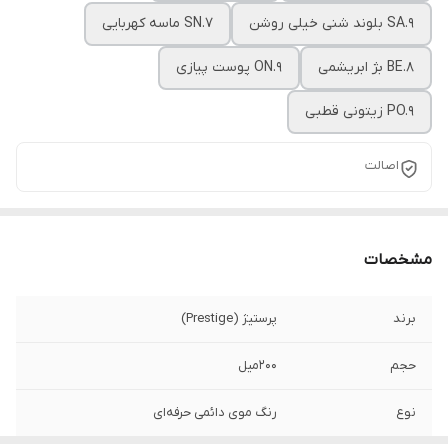
SA.9 بلوند شنی خیلی روشن
SN.۷ ماسه کهربایی
BE.۸ بژ ابریشمی
ON.9 پوست پیازی
PO.9 زیتونی قطبی
اصالت
مشخصات
برند
پرستیژ (Prestige)
حجم
۲۰۰میل
نوع
رنگ موی دائمی حرفه‌ای