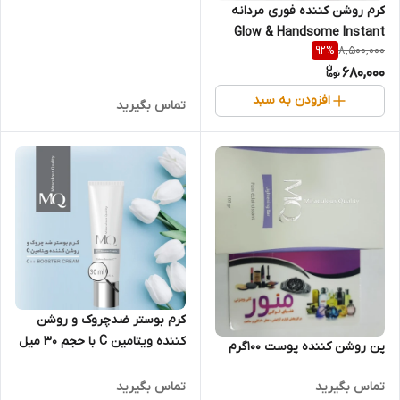
کرم روشن کننده فوری مردانه
گرم
Glow & Handsome Instant
8,500,000
92
%
Brightness حجم 50 گرم
680,000
افزودن به سبد
تماس بگیرید
کرم بوستر ضدچروک و روشن
کننده ویتامین C با حجم 30 میل
پن روشن کننده پوست 100گرم
تماس بگیرید
تماس بگیرید