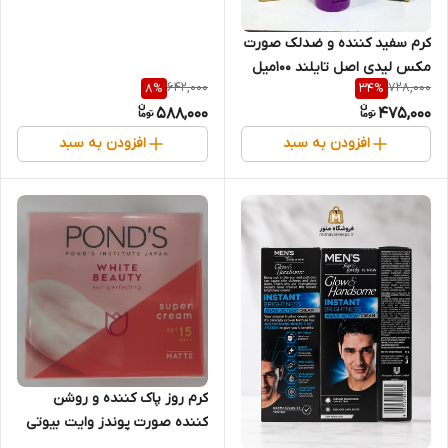
کرم سفید کننده و ضدلک صورت
مکس لیدی اصل تایلند 100میل
642,000
728,000
8
%
34
%
588,000
475,000
افزودن به سبد
افزودن به سبد
کرم روز پاک کننده و روشن
کننده صورت پوندز وایت بیوتی
Ponds White Beauty حجم 50