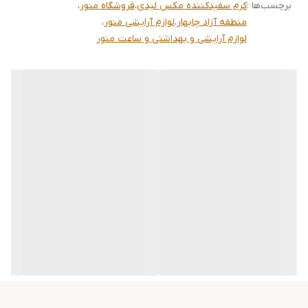
برچسب‌ها :
تاریخ انقضا
2027/05/28
کرم سفیدکننده مکس لیدی
،
فروشگاه منور
،
منطقه آزاد چابهار
،
لوازم آرایشی منور
،
کارایی
سفید کننده ، از بین برنده لک های پوستی و
لوازم آرایشی و بهداشتی و ساعت منور
کک و مک ها ، روشن کننده قوی ، رطوبت رسان
و استحکام پوست صورت
بارکد
5060570310560