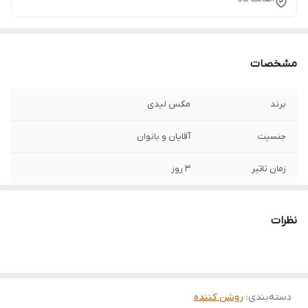
مشخصات
برند
مکس لیدی
جنسیت
آقایان و بانوان
زمان تاثیر
3 روز
ساخت
تایلند تحت لیسانس انگلستان
نظرات
زمان استفاده
هر روز قبل از بیرون رفتن و به عنوان پایه
آرایش قابل استفاده است
حاوی
ویتامین های ضروری پوست
دسته‌بندی
:
روشن کننده