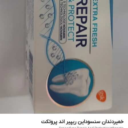
خمیردندان سنسوداین ریپیر اند پروتکت