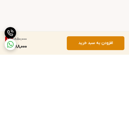
1,850,000
8
%
افزودن به سبد خرید
1,688,000
برگشت به بالا