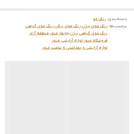
#قابل استفاده برای مردان و زنان
استفاده : استفاده آسان و راحت بدون چکه وکثیفی با برس
دسته‌بندی
:
رنگ مو
مخصوص همراه خودش قابل استفاده است
برچسب‌ها :
رنگ موی بیژن
،
رنگ موی بیگن
،
رنگ موی گیاهی
،
رنگ موی گیاهی بیژن
،
چابهار
،
منور
،
منطقه آزاد
،
فروشگاه منور
،
لوازم آرایشی منور
،
لوازم آرایشی و بهداشتی و ساعت منور