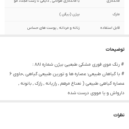
ماندگاری
با ماندگاری طولانی , دایمی تا رشت مجدد مو
مارک
بیژن (بیگن )
قابل استفاده
زنانه و مردانه , پوست های حساس
ساخته شده
با گیاهان طبیعی
توضیحات
ساخت کشور
تایلند
# رنگ موی فوری مشکی طبعیی بیژن شماره 881 :
تحت لیساس
ژاپن
# با گیاهان طبیعی: عصاره ها و تورین طبیعی گیاهی , حاوی 6
تاریخ انقضا
2025/07
عصاره گیاهی طبیعی ( نعناع مرهم , رازیانه , رازک , بانونه ,
دارواش و یا مووی درست شده
# ساخت کشور تایلند تحت لیسانس ژاپن
# رنگ موی موی در حد 5 دقیقه
نظرات
# با ماندگاری طولانی