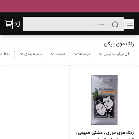
رنگ موی بیگن
پربازدیدترین
برندها
قیمت
دسته‌بندی
فقط م
رنگ موی فوری , مشکی طبیعی ,