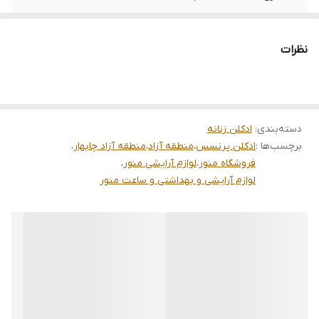
رایحه
شیرین و گرم
نظرات
حجم
100میل
دسته‌بندی
:
ادکلن زنانه
برچسب‌ها :
ادکلن پرنسس
،
منطقه آزاد
،
منطقه آزاد چابهار
،
فروشگاه منور
،
لوازم آرایشی منور
،
لوازم آرایشی و بهداشتی و ساعت منور