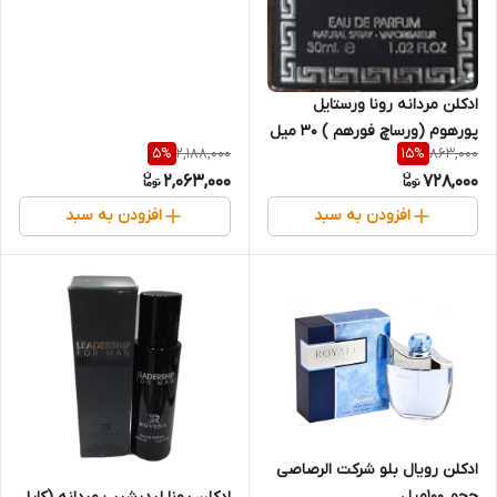
ادکلن مردانه رونا ورستایل
پورهوم (ورساچ فورهم ) 30 میل
2,188,000
863,000
5
%
15
%
2,063,000
728,000
افزودن به سبد
افزودن به سبد
ادکلن رویال بلو شرکت الرصاصی
حجم 100میل