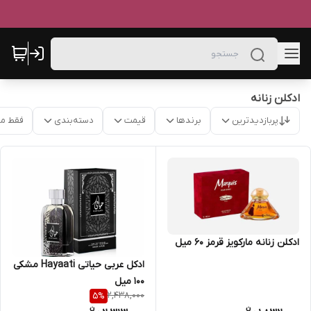
ادکلن زنانه
پربازدیدترین
برندها
قیمت
دسته‌بندی
فقط م
ادکلن زنانه مارکویز قرمز 60 میل
ادکل عربی حیاتی Hayaati مشکی
100 میل
2,438,000
5
%