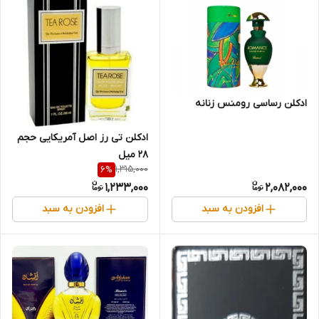
ادکلن رساسی رومنس زنانه
ادکلن تی رز اصل آمریکایی حجم
28 میل
1,315,000
6
%
1,233,000
2,082,000
افزودن به سبد
افزودن به سبد