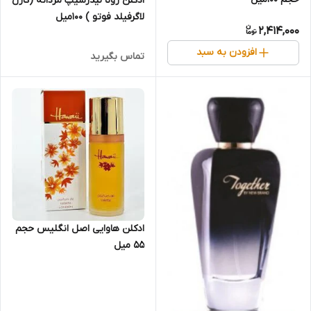
ادکلن رونا لیدرشیپ مردانه (کارل
لاگرفیلد فوتو ) 100میل
2,414,000
افزودن به سبد
تماس بگیرید
ادکلن هاوایی اصل انگلیس حجم
55 میل