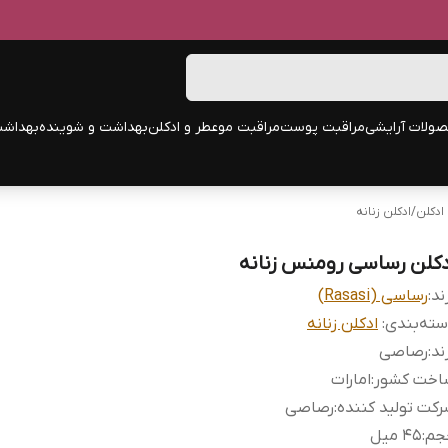
ولات آرایشی
مراقبت پوست
مراقبت مو
عطر و ادکلن
بهداشت و شوینده
بهداشت
ادکلن
/
ادکلن زنانه
دکلن رساسی رومنس زنانه
ند:
رساسی (Rasasi)
ته‌بندی
:
ادکلن زنانه
ند
:
رصاصی
اخت کشور
:
امارات
کت تولید کننده
:
رصاصی
جم
:
45 میل