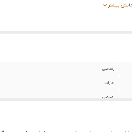
یحه
:
شیرین
مایش بیشتر
نسیت
:
زنانه
رصاصی
امارات
رصاصی
45 میل
شیرین