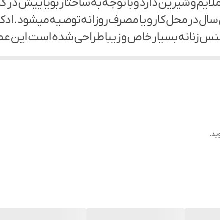
یم و شیرین دارد و با توجه به ساختار بویاییش در گرو
زنانه
 سال در محل کار و یا مصرف روزانه توصیه میشود.اد
ردآلو , سنبل , گل یلانگ یلانگ ، تمشک نت میانی : رز , 
ی ، سدر , چوب صندل
ید.