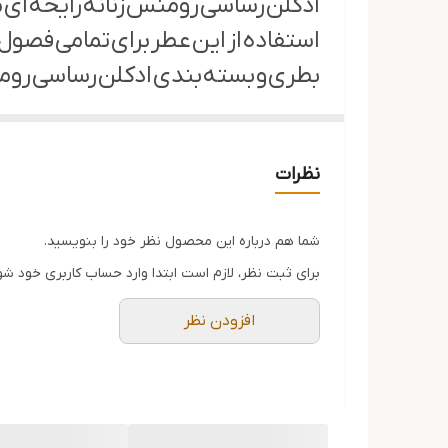
ادکلن رساسی رومنس زنانه رایحه ای ملا
جنسیت
استفاده از این عطر برای تمامی فصول
Romance دیده میشود.بطری بر روی پایه ایطلایی رنگ قرار دارد در پوش آن نیز با رنگی طلایی به زیبایی بر روی عطر سوار شده است.
نت ابتدایی : صمغ گالبانیوم , هلو ، ز
نظرات
نت پایه : مشک , کهربا , روایح پودر
شما هم درباره این محصول نظر خود را بنویسید.
برای ثبت نظر، لازم است ابتدا وارد حساب کاربری خود شو
افزودن نظر