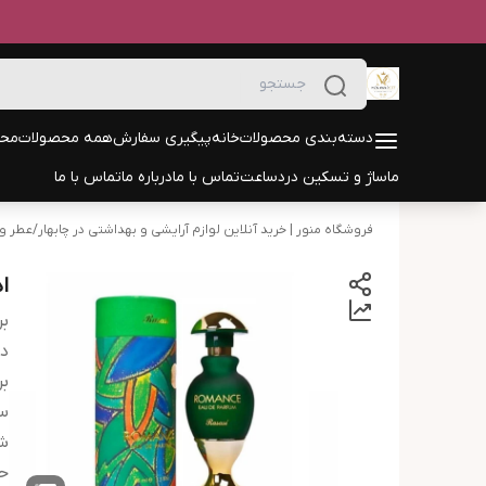
دسته‌بندی محصولات
خانه
پیگیری سفارش
همه محصولات
محص
ماساژ و تسکین درد
ساعت
تماس با ما
درباره ما
تماس با ما
فروشگاه منور | خرید آنلاین لوازم آرایشی و بهداشتی در چابهار
/
عطر و 
ا
بر
دس
بر
س
شر
ح