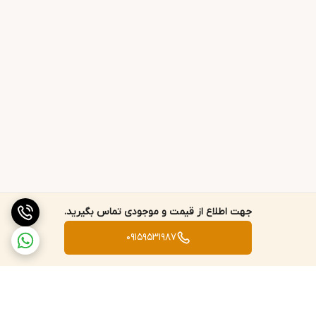
جهت اطلاع از قیمت و موجودی تماس بگیرید.
09159531987