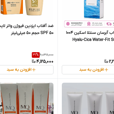
ضد آفتاب ایزدین فیوژن واتر لای
ضد آفتاب آبرسان سنتلا اسکین 1004
SPF 50 حجم 50 میلی‌لیتر
 Hyalu-Cica Water-Fit Sun
Serum SPF50+ PA++++ حجم 50
31
%
6,038,000
4,125,000
2,
افزودن به سبد
افزودن به سبد