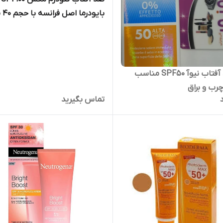
بایودرما اصل فرانسه با حجم 40 میل
کرم ضد آفتاب نیوآ SPF50 مناسب
رب و براق
تماس بگیرید