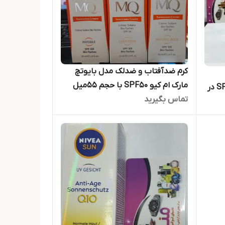
کرم ضدآفتاب و ضدلک مدل بایوتچ
مارک ام کیو SPF50 با حجم 55میل
مخصوص پوست های چرب SPF50 در
تماس بگیرید