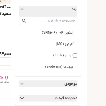
برند
سفید کنند
اسکین ۱۰۰۴ (SKIN1004)
ام کیو (MQ)
84,000
ایزدین (ISDIN)
بیودرما (Bioderma)
دکتر اسکین (Dr. Skin)
موجودی
نیوآ (NIVEA)
محدوده قیمت