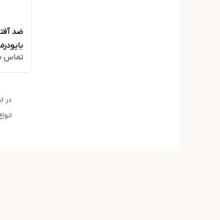
بایودرما 
تماس ب
در ا
انوا