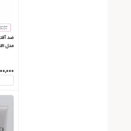
مدل
میل
200,000