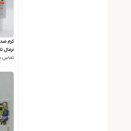
کرم ضدآ
تماس ب
باحجم 55 میل