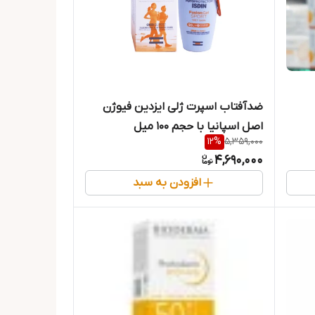
ضدآفتاب اسپرت ژلی ایزدین فیوژن
اصل اسپانیا با حجم 100 میل
12
%
5,359,000
4,690,000
افزودن به سبد