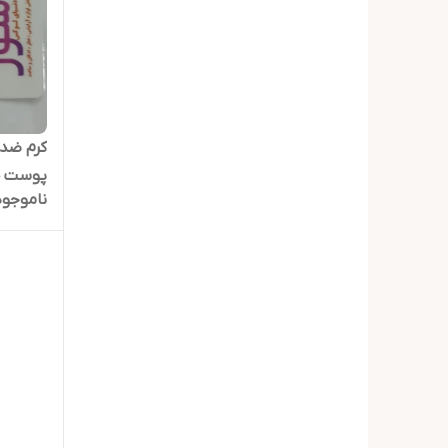
پوست چ
ناموجود