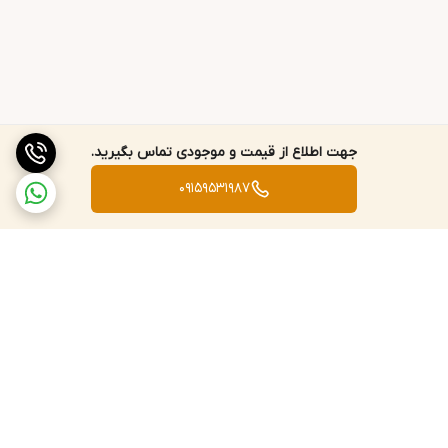
این محصول را به طور کامل روی پوست ،
قبل از اینکه در معرض نور خورشید قرار
بگیرید استفاده کنید. این محصول را
بلافاصله بعد از شنا کردن یا انجام هر نوع
جهت اطلاع از قیمت و موجودی تماس بگیرید.
فعالیت ورزشی تجدید نمایید.
09159531987
برگشت به بالا