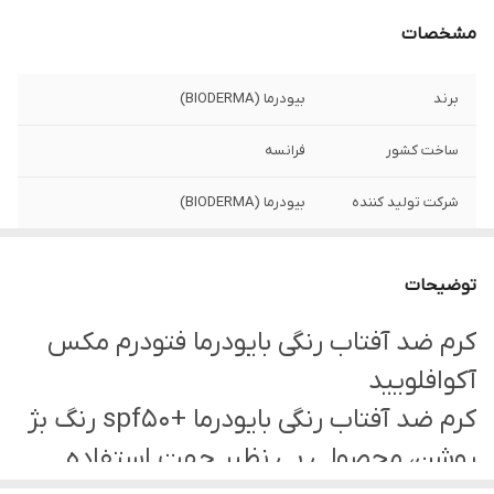
مشخصات
برند
بیودرما (BIODERMA)
ساخت کشور
فرانسه
شرکت تولید کننده
بیودرما (BIODERMA)
کارایی
سطح پوست را يكدست مى كند و ناهماهنگى
هاى پوست را مى پوشاندبراى پايه آرايش
توضیحات
بسيار مناسب است و از سوختگى و التهاب
پوست جلوگيرى مى كند
کرم ضد آفتاب رنگی بایودرما فتودرم مکس
آكوافلوييد
مخصوص پوست
مناسب پوست مختلط تا چرب حتی پوست
حساس
کرم ضد آفتاب رنگی بایودرما +spf50 رنگ بژ
روشن، محصولى بى نظير جهت استفاده
بارکد
3401561197425