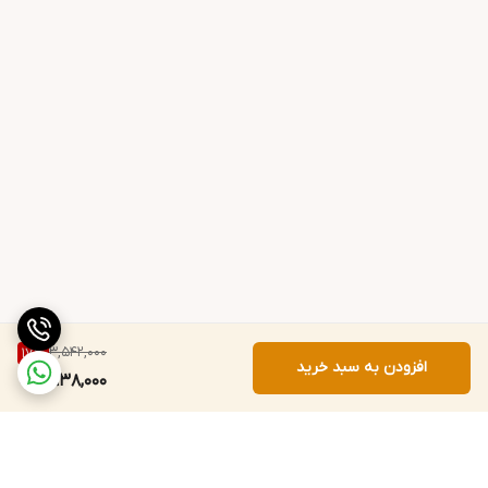
3,542,000
17
%
افزودن به سبد خرید
2,938,000