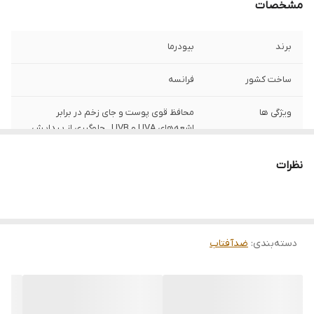
مشخصات
برند
بیودرما
ساخت کشور
فرانسه
ویژگی ها
محافظ قوی پوست و جای زخم در برابر
اشعه‌های UVA و UVB , جلوگیری از پیدایش
لک‌های پوستی , دارای SPF 50 , تسکین‌دهنده
پوست , جلوگیری از پیری زودرس پوست , بدون
نظرات
اثر سفید‌کنندگی , ضد آب و مقاوم در برابر
تعریق
دسته‌بندی
:
ضدآفتاب