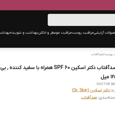
ولات آرایشی
مراقبت پوست
مراقبت مو
عطر و ادکلن
بهداشت و شوینده
بهداشت
ت پوست
/
ضدآفتاب
ضدآفتاب دکتر اسکین 60 SPF همراه با سفید کننده 
 میل
DOCTOR SK
ند:
دکتر اسکین (Dr. Skin)
ته‌بندی
:
ضدآفتاب