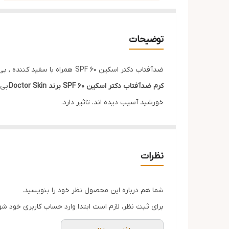
توضیحات
ضدآفتاب دکتر اسکین 60 SPF همراه با سفید کننده , بی رنگ 150 میل
کرم ضدآفتاب دکتر اسکین SPF 60 برند Doctor Skin
بی 
خورشید آسیب دیده اند، تاثیر دارد.
یکی از مزیت های فوق العاده کرم ضدآفتاب دکتر اسکین
است. همچنین حاوی عصاره میوه های طبیعی، ویتامین E و آلوئه ورا غنی شده است تا زندگی شما در فضای باز را ایمن تر و لذت بخش تر کند و در عین حال پوست شما را نرم و زیبا می کند.
نظرات
این کرم محافظ آفتاب پرتقال مرطوب کننده با ویتامین E است که در برابر اشعه های مضر خورشید محافظت می کند، زیرا پوست را روشن تر، نرم تر و درخشان تر می کند.
شما هم درباره این محصول نظر خود را بنویسید.
برای ثبت نظر، لازم است ابتدا وارد حساب کاربری خود شو