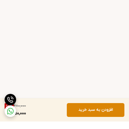
480,000
27
%
افزودن به سبد خرید
350,000