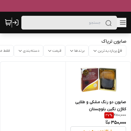
صابون تریاک
پربازدیدترین
برندها
قیمت
دسته‌بندی
فقط م
صابون دو رنگ مشکی و طلایی
کلاژن نگین بلوچستان
480,000
27
%
350,000