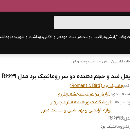
ولات آرایشی
مراقبت پوست
مراقبت مو
عطر و ادکلن
بهداشت و شوینده
بهداشت
ات آرایشی
/
آرایش و مراقبت چشم و ابرو
یمل ضد و حجم دهنده دو سر رومانتیک برد مدل R6631
ند:
رمانتیک برد (Romantic Bird)
ته‌بندی
:
آرایش و مراقبت چشم و ابرو
چسب‌ها :
فروشگاه منور
،
منطقه آزاد چابهار
،
لوازم آرایشی و بهداشتی و ساعت منور
دل
:
R6631B
ند
:
رومانتیک برد