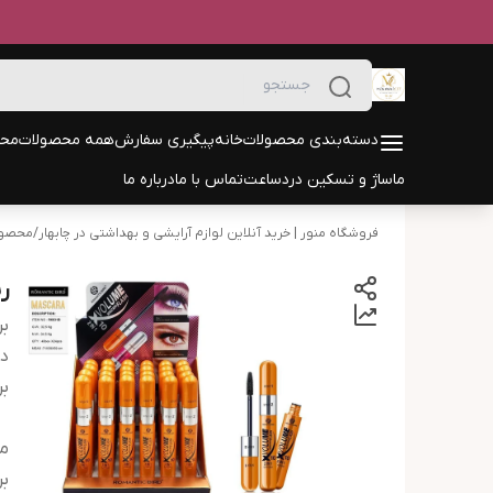
دسته‌بندی محصولات
خانه
پیگیری سفارش
همه محصولات
محص
ماساژ و تسکین درد
ساعت
تماس با ما
درباره ما
فروشگاه منور | خرید آنلاین لوازم آرایشی و بهداشتی در چابهار
/
محصول
ر
بر
دس
بر
م
بر