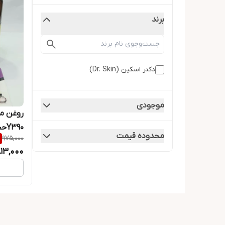
برند
دکتر اسکین (Dr. Skin)
موجودی
روغن مو
Y390حجم 50 میل
محدوده قیمت
975,000
13,000