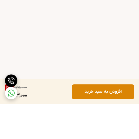
975,000
16
%
افزودن به سبد خرید
813,000