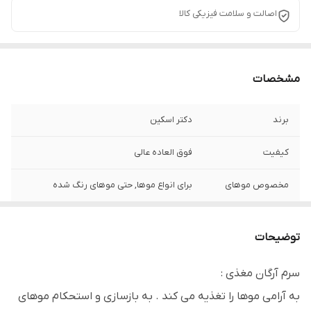
اصالت و سلامت فیزیکی کالا
مشخصات
برند
دکتر اسکین
کیفیت
فوق العاده عالی
مخصوص موهای
برای انواع موها, حتی موهای رنگ شده
کارایی
نرم کننده مو, براق کننده مو , ترمیم کننده مو ,
ضد ریزش مو ,
توضیحات
تاریخ انقضا
2025/07/10
سرم آرگان مغذی :
به آرامی موها را تغذیه می کند . به بازسازی و استحکام موهای
بارکد
6942644311521