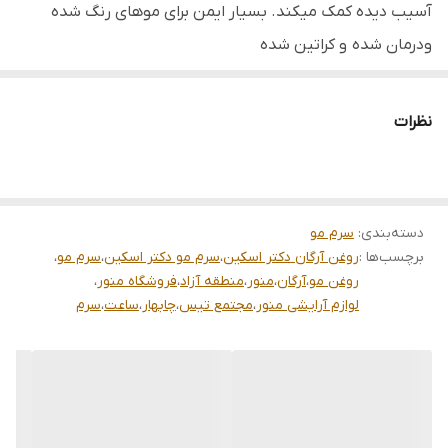
آسیب دیده کمک میکند. بسیار ایمن برای موهای رنگ شده
ودرمان شده و کراتین شده
این ترکیب خاصی از مواد است که به ایجاد موهایی نرم و براق کمک می
کند و آن را در حالتی عالی قرار می دهد.
نظرات
ویژگی ها:
سرم آرگان - سرم منحصر به فرد، فواید زیادی به موها می بخشد که
امروزه از نظر علمی ثابت شده است. سرم آرگان دارای درصد استثنایی
دسته‌بندی
:
سرم مو
اسیدهای چرب ضروری است که یکی از آنها اسید لینولئیک (امگا 6،
برچسب‌ها :
روغن آرگان دکتر اسکین
،
سرم مو دکتر اسکین
،
سرم مو
،
ضروری ترین از همه) است که عملکرد ترمیم و دفاع از مو را تضمین می
روغن مو
،
آرگان
،
منور
،
منطقه آزاد
،
فروشگاه منور
،
کند.
لوازم آرایشی منور
،
مجتمع تیس
،
چابهار
،
ساعت
،
سرم
روش استفاده:
از ریشه تا انتها پخش کنید و بگذارید حدود یک ساعت قبل از شامپو
زدن بماند. موهای خشک و شکننده، درخشندگی و لطافت را بازیابند.