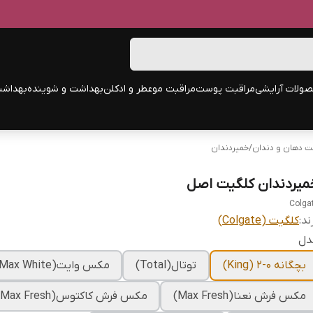
ولات آرایشی
مراقبت پوست
مراقبت مو
عطر و ادکلن
بهداشت و شوینده
بهداشت
ت دهان و دندان
/
خمیردندان
میردندان کلگیت اصل
Colga
ند:
کلگیت (Colgate)
دل
بچگانه ۰-۲ (King)
توتال(Total)
مکس وایت(Max White)
مکس فرش نعنا(Max Fresh)
مکس فرش کاکتوس(Max Fresh)