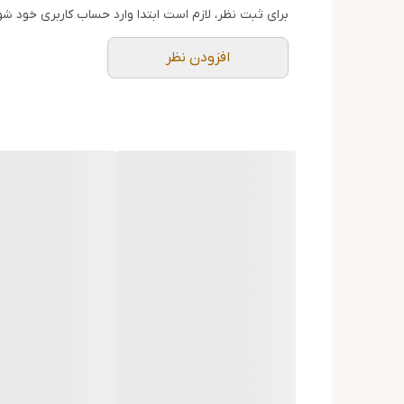
یک گزینه اقتصادی و همه‌کاره برای استفاده روزمره تمام 
برای ثبت نظر، لازم است ابتدا وارد حساب کاربری خود شو
* **مزایا:** دارای سه عملکرد کلیدی: ۱. محافظت در برابر پوسیدگی ۲. سفیدکنندگی ملایم ۳. خوشبوکنندگی نفس.
افزودن نظر
* **مناسب برای:** خانواده‌هایی که به دنبال یک محصول
### ۳. Colgate Maximum Cavity Protection
محصولی کلاسیک که تمرکز اصلی آن بر سلامت مینای دن
* **مزایا:** غنی شده با فلوراید فعال برای تقویت مینای
* **مناسب برای:** افرادی که دندان‌های حساس به پوسی
### ۴. Colgate Herbal
ترکیبی از علم دندان‌پزشکی و خواص عصاره‌های گیاهی.
* **مزایا:** حاوی عصاره‌های گیاهی (مانند نعنا، اکالی
* **مناسب برای:** طرفداران محصولات با ترکیبات طبیع