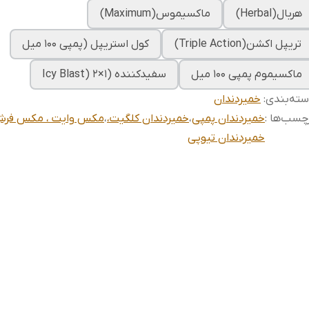
هربال(Herbal)
ماکسیموس(Maximum)
تریپل اکشن(Triple Action)
کول استریپل (پمپی ۱۰۰ میل
ماکسیموم پمپی ۱۰۰ میل
سفیدکننده (Icy Blast) ۲×۱
ته‌بندی
:
خمیردندان
چسب‌ها :
خمیردندان پمپی
،
خمیردندان کلگیت،
،
مکس وایت ، مکس فرش 
خمیردندان تیوپی