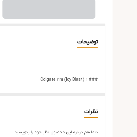
توضیحات
### ۱. Colgate 2in1 (Icy Blast)
این محصول با ترکیب هوشمندانه خمیردندان و دهان‌شوی
* **مزایا:** فرمولاسیون دوکاره (صرفه‌جویی در زمان)،
* **مناسب برای:** افرادی که به دنبال طراوت فوری و 
نظرات
### ۲. Colgate Triple Action
شما هم درباره این محصول نظر خود را بنویسید.