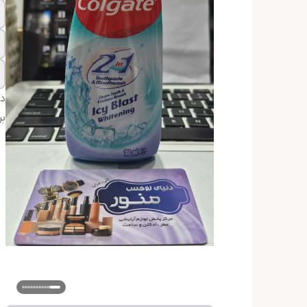
دس
بر