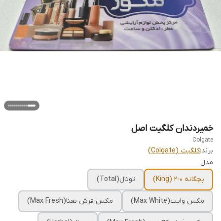
خمیردندان کلگیت اصل
Colgate
برند:
کلگیت (Colgate)
مدل
بچگانه ۰-۲ (King)
توتال(Total)
مکس وایت(Max White)
مکس فرش نعنا(Max Fresh)