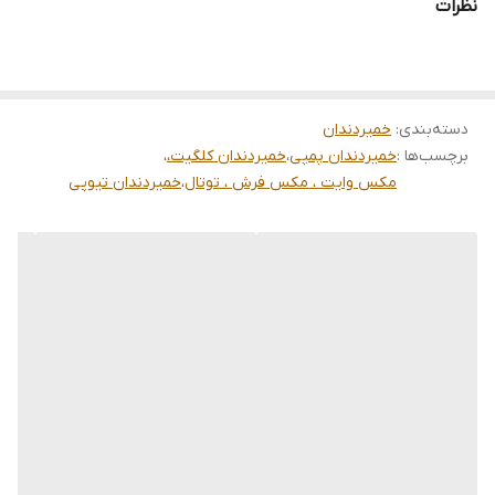
نظرات
پوسیدگی، ایجاد حس خنکی بسیار قوی و طولانی‌مدت.
* **مناسب برای:** افرادی که به دنبال طراوت فوری و کاهش
باکتری‌های دهان هستند.
دسته‌بندی
:
خمیردندان
برچسب‌ها :
خمیردندان پمپی
،
خمیردندان کلگیت،
،
### ۲. Colgate Triple Action
مکس وایت ، مکس فرش ، توتال
،
خمیردندان تیوپی
یک گزینه اقتصادی و همه‌کاره برای استفاده روزمره تمام اعضای خانواده.
* **مزایا:** دارای سه عملکرد کلیدی: ۱. محافظت در برابر پوسیدگی ۲.
سفیدکنندگی ملایم ۳. خوشبوکنندگی نفس.
* **مناسب برای:** خانواده‌هایی که به دنبال یک محصول باکیفیت و
مقرون‌به‌صرفه برای استفاده روزانه هستند.
### ۳. Colgate Maximum Cavity Protection
محصولی کلاسیک که تمرکز اصلی آن بر سلامت مینای دندان است.
* **مزایا:** غنی شده با فلوراید فعال برای تقویت مینای دندان و