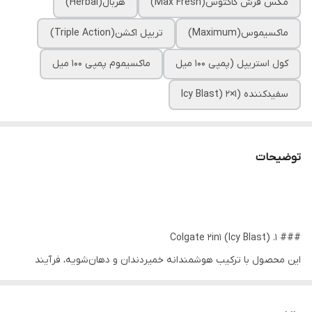
مکس فرش کاکتوس(Max Fresh)
هربال(Herbal)
ماکسیموس(Maximum)
تریپل اکشن(Triple Action)
کول استریپل (پمپی ۱۰۰ میل
ماکسیموم پمپی ۱۰۰ میل
سفیدکننده (Icy Blast) ۲×۱
توضیحات
### ۱. Colgate 2in1 (Icy Blast)
این محصول با ترکیب هوشمندانه خمیردندان و دهان‌شویه، فرآیند
بهداشت دهان را سریع و موثر کرده است.
* **مزایا:** فرمولاسیون دوکاره (صرفه‌جویی در زمان)، محافظت در برابر