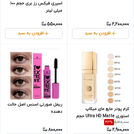
اسپری فیکس رز بری حجم 100
میلی لیتر
550,000
2,200,000
افزودن به سبد
افزودن به سبد
ریمل صورتی اسنس اصل حالت
کرم پودر مایع مای میکاپ
دهنده
استوری Ultra HD Matte حجم
5,168,000
43
%
40 میلی‌لیتر
800,000
2,900,000