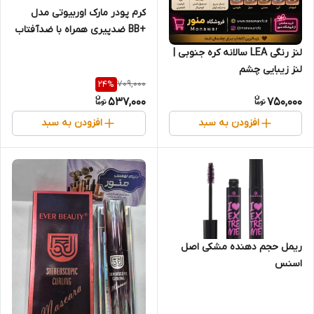
کرم پودر مارک اوربیوتی مدل
+BB ضدپیری همراه با ضدآفتاب
45 درصد 9کاره حجم 60 میل
لنز رنگی LEA سالانه کره جنوبی |
لنز زیبایی چشم
709,000
24
%
537,000
750,000
افزودن به سبد
افزودن به سبد
ریمل حجم دهنده مشکی اصل
اسنس