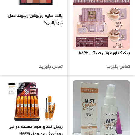
پالت سایه رولوشن ریلودد مدل
نیوترالس2
پنکیک اوربیوتی ضدآب 1095ٍE
تماس بگیرید
تماس بگیرید
ریمل ضد و حجم دهنده دو سر
رومانتیک برد مدل R6631