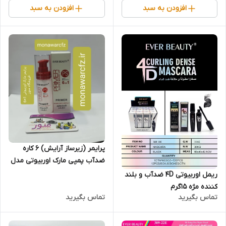
افزودن به سبد
افزودن به سبد
پرایمر (زیرساز آرایش) 6 کاره
ضدآب پمپی مارک اوربیوتی مدل
A05-167E با حجم 50میل
ریمل اوربیوتی 4D ضدآب و بلند
کننده مژه 15گرم
تماس بگیرید
تماس بگیرید